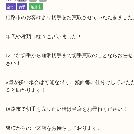
公開日:2025/02/21 最終更新日:2025/07/16
切手
（
切手
N/A
N/A
）
全て
切手
姫路市
姫路市のお客様より切手をお買取させていただきま
年代や種類も様々ございました！
レアな切手から通常切手まで切手買取のことならお
さい！
※量が多い場合は可能な限り、額面毎に仕分けして