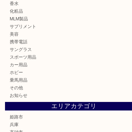
記念メダル
古銭
切手
金券・商品券
鉄道模型
テレホンカード
株主優待券
はがき
骨董品
古美術品
記念硬貨
家電
喫煙具
電動工具
大工用品
文房具