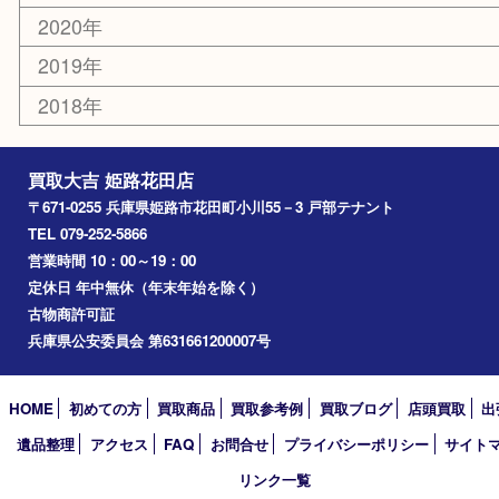
姫路市
兵庫
高砂市
たつの市
飾磨町
宍粟市
加西市
三木市
加古川市
小野市
アーカイブ
2026年
2025年
2024年