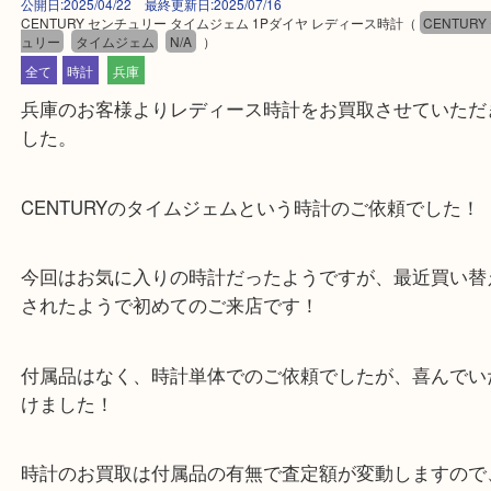
公開日:2025/04/22 最終更新日:2025/07/16
CENTURY センチュリー タイムジェム 1Pダイヤ レディース時計
（
CEN
ュリー
タイムジェム
N/A
）
全て
時計
兵庫
兵庫のお客様よりレディース時計をお買取させてい
した。
CENTURYのタイムジェムという時計のご依頼でし
今回はお気に入りの時計だったようですが、最近買
されたようで初めてのご来店です！