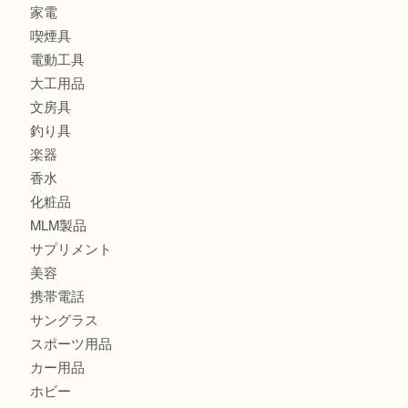
バッグ
財布
ブランド
時計
カメラ
食器
金貨
記念メダル
古銭
切手
金券・商品券
鉄道模型
テレホンカード
株主優待券
はがき
骨董品