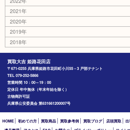
エリアカテゴリ
姫路市
兵庫
高砂市
たつの市
飾磨町
宍粟市
加西市
三木市
加古川市
小野市
アーカイブ
2026年
2025年