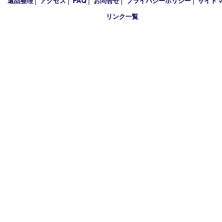
2024年
2023年
2022年
2021年
2020年
2019年
2018年
買取大吉 姫路花田店
〒671-0255 兵庫県姫路市花田町小川55－3 戸部テナント
TEL 079-252-5866
営業時間 10：00～19：00
定休日 年中無休（年末年始を除く）