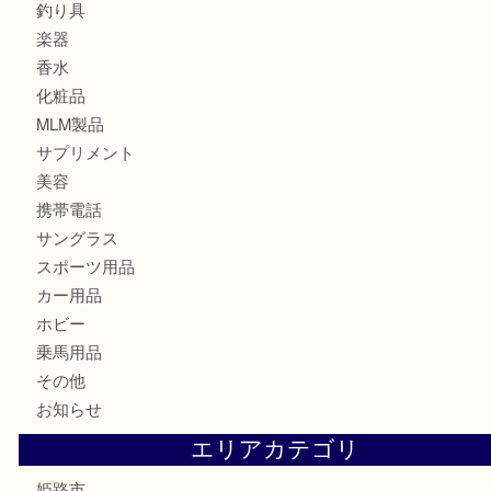
金貨
記念メダル
古銭
切手
金券・商品券
鉄道模型
テレホンカード
株主優待券
はがき
骨董品
古美術品
記念硬貨
家電
喫煙具
電動工具
大工用品