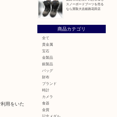
スノーボードブーツを売る
なら買取大吉姫路花田店
商品カテゴリ
全て
貴金属
宝石
金製品
銀製品
バッグ
財布
ブランド
時計
カメラ
ご利用をいた
食器
金貨
記念メダル