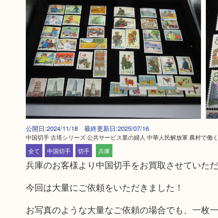
公開日:2024/11/18 最終更新日:2025/07/16
中国切手 古塔シリーズ 公共サービス業の婦人 中華人民解放軍 農村で働
全て
中国切手
切手
兵庫
兵庫のお客様より中国切手をお買取させていた
今回は大量にご依頼をいただきました！
お写真のような大量なご依頼の場合でも、一枚