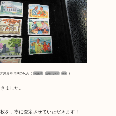
く知識青年 民間の玩具
（
）
中国切手
古塔シリーズ
N/A
だきました。
一枚を丁寧に査定させていただきます！