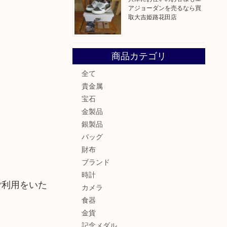
アジョーダンを売るなら買
取大吉姫路花田店
商品カテゴリ
全て
貴金属
宝石
金製品
銀製品
バッグ
財布
ブランド
時計
ご利用をいた
カメラ
食器
金貨
記念メダル