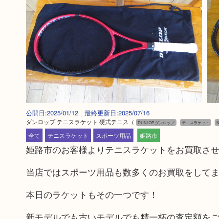
公開日:2025/01/12 最終更新日:2025/07/16
ダンロップ テニスラケット 硬式テニス
（
DUNLOP ダンロップ
テニスラケット
N
全て
テニスラケット
スポーツ用品
姫路市
姫路市のお客様よりテニスラケットをお買取さ
当店ではスポーツ用品も数多くのお買取をして
本日のラケットもその一つです！
新モデルでも古いモデルでも精一杯の査定額を