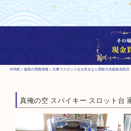
HOME
>
最新の買取情報
>
兵庫でスロット台を売るなら買取大吉姫路花田店
真俺の空 スパイキー スロット台 