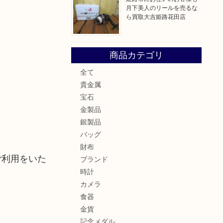
月下美人のリールを売るな
ら買取大吉姫路花田店
商品カテゴリ
全て
貴金属
宝石
金製品
銀製品
バッグ
財布
ご利用をいた
ブランド
時計
カメラ
食器
金貨
記念メダル