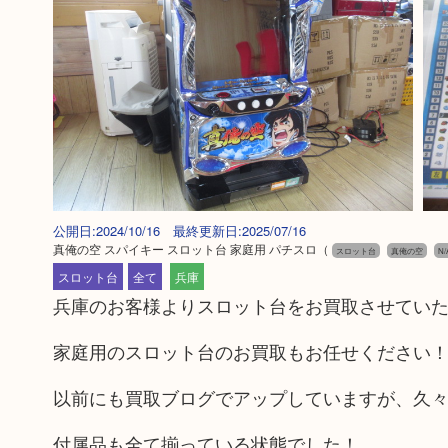
公開日:2024/10/16 最終更新日:2025/07/16
真俺の空 スパイキー スロット台 家庭用 パチスロ
（
スロット台
真俺の空
N/
スロット台
全て
兵庫
兵庫のお客様よりスロット台をお買取させてい
家庭用のスロット台のお買取もお任せください
以前にも買取ブログでアップしていますが、久
付属品も全て揃っている状態でした！