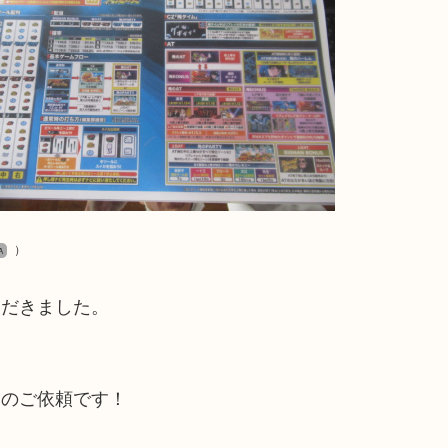
）
A
ただきました。
！
々のご依頼です！