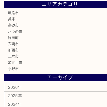
喫煙具
電動工具
大工用品
文房具
釣り具
楽器
香水
化粧品
MLM製品
サプリメント
美容
携帯電話
サングラス
スポーツ用品
カー用品
ホビー