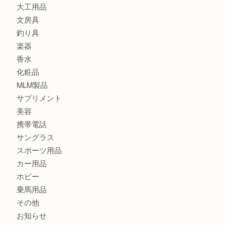
時計
カメラ
食器
金貨
記念メダル
古銭
切手
金券・商品券
鉄道模型
テレホンカード
株主優待券
はがき
骨董品
古美術品
記念硬貨
家電