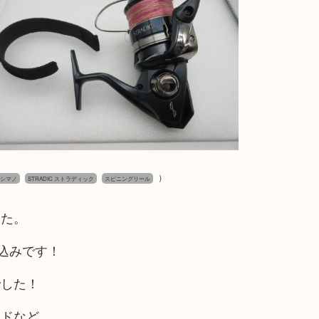
）
O シマノ
STRADIC ストラディック
スピニングリール
した。
ち込みです！
でした！
ッドなど、