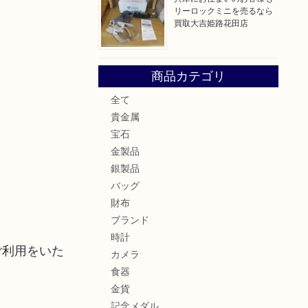
リーロックミニを売るなら
買取大吉姫路花田店
商品カテゴリ
全て
貴金属
宝石
金製品
銀製品
バッグ
財布
ブランド
時計
ご利用をいた
カメラ
食器
金貨
記念メダル