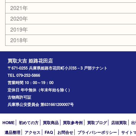
エリアカテゴリ
姫路市
兵庫
高砂市
たつの市
飾磨町
宍粟市
加西市
三木市
加古川市
小野市
アーカイブ
2026年