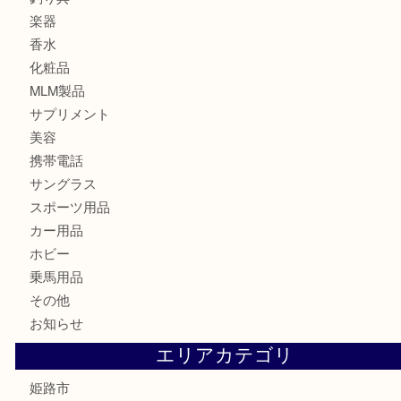
金貨
記念メダル
古銭
切手
金券・商品券
鉄道模型
テレホンカード
株主優待券
はがき
骨董品
古美術品
記念硬貨
家電
喫煙具
電動工具
大工用品