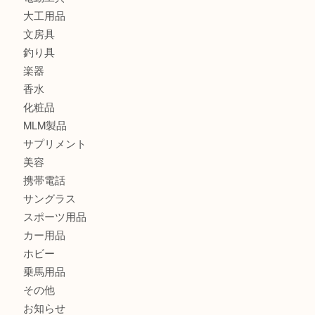
時計
カメラ
食器
金貨
記念メダル
古銭
切手
金券・商品券
鉄道模型
テレホンカード
株主優待券
はがき
骨董品
古美術品
記念硬貨
家電