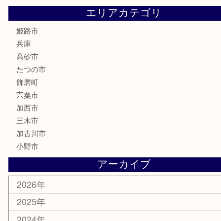
喫煙具
電動工具
大工用品
文房具
釣り具
楽器
香水
化粧品
MLM製品
サプリメント
美容
携帯電話
サングラス
スポーツ用品
カー用品
ホビー