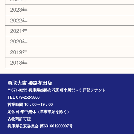
乗馬用品
その他
お知らせ
エリアカテゴリ
姫路市
兵庫
高砂市
たつの市
飾磨町
宍粟市
加西市
三木市
加古川市
小野市