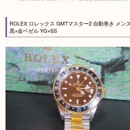
HOME
>
最新の買取情報
>
姫路市でロレックスを売るなら買取大吉姫路花
ROLEX ロレックス GMTマスター2 自動巻き 
黒×金ベゼル YG×SS