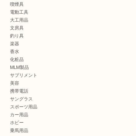
財布
ブランド
時計
カメラ
食器
金貨
記念メダル
古銭
切手
金券・商品券
鉄道模型
テレホンカード
株主優待券
はがき
骨董品
古美術品