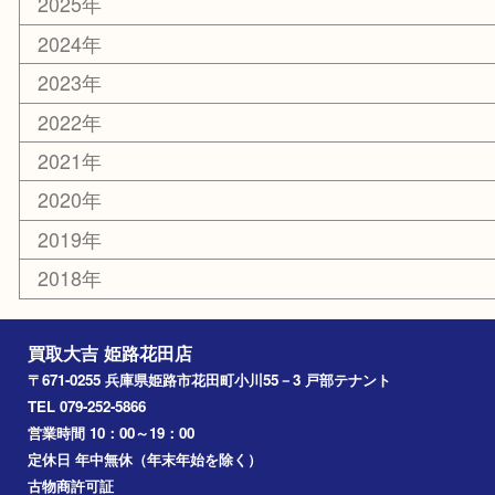
カー用品
ホビー
乗馬用品
その他
お知らせ
エリアカテゴリ
姫路市
兵庫
高砂市
たつの市
飾磨町
宍粟市
加西市
三木市
加古川市