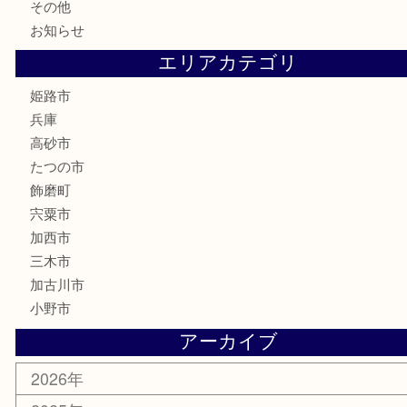
記念硬貨
家電
喫煙具
電動工具
大工用品
文房具
釣り具
楽器
香水
化粧品
MLM製品
サプリメント
美容
携帯電話
サングラス
スポーツ用品