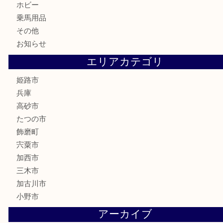
骨董品
古美術品
記念硬貨
家電
喫煙具
電動工具
大工用品
文房具
釣り具
楽器
香水
化粧品
MLM製品
サプリメント
美容
携帯電話