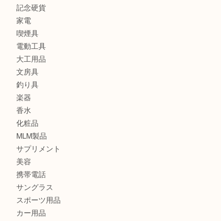
銀製品
バッグ
財布
ブランド
時計
カメラ
食器
金貨
記念メダル
古銭
切手
金券・商品券
鉄道模型
テレホンカード
株主優待券
はがき