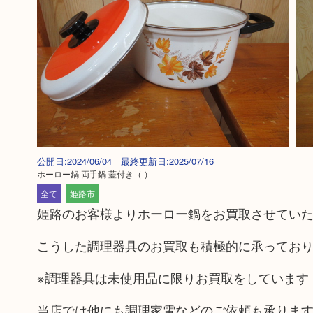
公開日:2024/06/04 最終更新日:2025/07/16
ホーロー鍋 両手鍋 蓋付き
（ ）
全て
姫路市
姫路のお客様よりホーロー鍋をお買取させてい
こうした調理器具のお買取も積極的に承ってお
※調理器具は未使用品に限りお買取をしています
当店では他にも調理家電などのご依頼も承りま