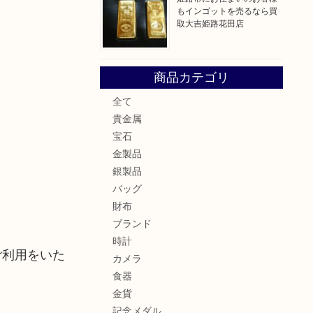
もインゴットを売るなら買
取大吉姫路花田店
商品カテゴリ
全て
貴金属
宝石
金製品
銀製品
バッグ
財布
ブランド
時計
ご利用をいた
カメラ
食器
金貨
記念メダル