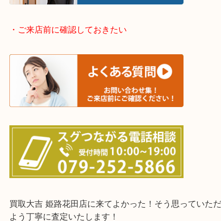
姫路市・高砂市・加古川市・加西市
神崎郡・太子町・宍粟市・佐用郡
たつの市・相生市・赤穂市
鳥取県全域・京都府全域
・ご来店前に確認しておきたい