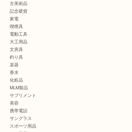
金製品
銀製品
バッグ
財布
ブランド
時計
カメラ
食器
金貨
記念メダル
古銭
切手
金券・商品券
鉄道模型
テレホンカード
株主優待券