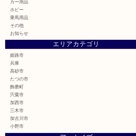
はがき
骨董品
古美術品
記念硬貨
家電
喫煙具
電動工具
大工用品
文房具
釣り具
楽器
香水
化粧品
MLM製品
サプリメント
美容