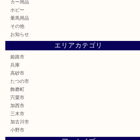
はがき
骨董品
古美術品
記念硬貨
家電
喫煙具
電動工具
大工用品
文房具
釣り具
楽器
香水
化粧品
MLM製品
サプリメント
美容