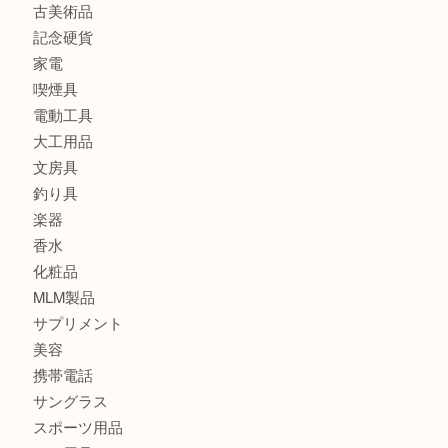
金製品
銀製品
バッグ
財布
ブランド
時計
カメラ
食器
金貨
記念メダル
古銭
切手
金券・商品券
鉄道模型
テレホンカード
株主優待券