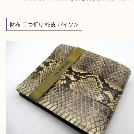
HOME
>
最新の買取情報
>
姫路で蛇皮のお財布を売るなら買取大吉姫路花
財布 二つ折り 蛇皮 パイソン