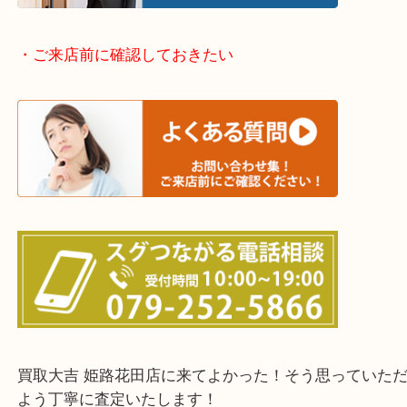
姫路市・高砂市・加古川市・加西市
神崎郡・太子町・宍粟市・佐用郡
たつの市・相生市・赤穂市
鳥取県全域・京都府全域
・ご来店前に確認しておきたい