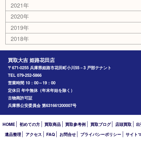
エリアカテゴリ
姫路市
兵庫
高砂市
たつの市
飾磨町
宍粟市
加西市
三木市
加古川市
小野市
アーカイブ
2026年
2025年