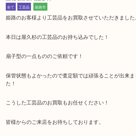
公開日:2024/03/17 最終更新日:2025/07/16
屋久杉 飾扇 扇子 縁起物
（ ）
全て
工芸品
姫路市
姫路のお客様より工芸品をお買取させていただきま
本日は屋久杉の工芸品のお持ち込みでした！
扇子型の一点もののご依頼です！
保管状態もよかったので査定額では頑張ることが出
た！