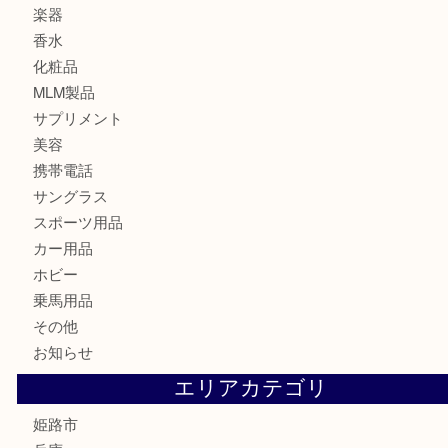
金貨
記念メダル
古銭
切手
金券・商品券
鉄道模型
テレホンカード
株主優待券
はがき
骨董品
古美術品
記念硬貨
家電
喫煙具
電動工具
大工用品