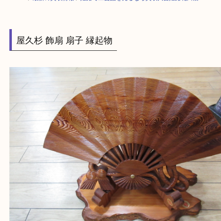
HOME
>
最新の買取情報
>
姫路で工芸品を売るなら買取大吉姫路花田店
屋久杉 飾扇 扇子 縁起物