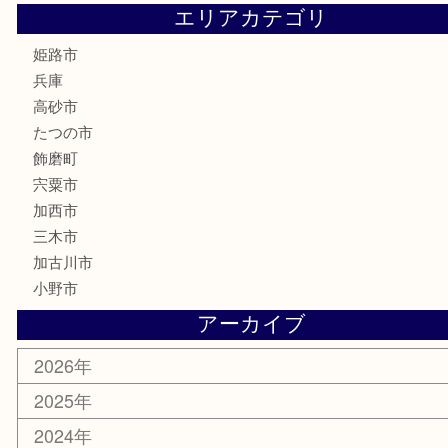
喫煙具
電動工具
大工用品
文房具
釣り具
楽器
香水
化粧品
MLM製品
サプリメント
美容
携帯電話
サングラス
スポーツ用品
カー用品
ホビー