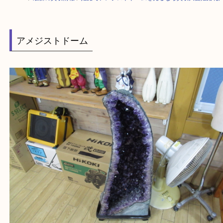
HOME
>
最新の買取情報
>
姫路でアメジストドームを売るなら買取大吉姫
アメジストドーム