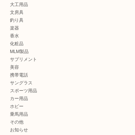
時計
カメラ
食器
金貨
記念メダル
古銭
切手
金券・商品券
鉄道模型
テレホンカード
株主優待券
はがき
骨董品
古美術品
記念硬貨
家電