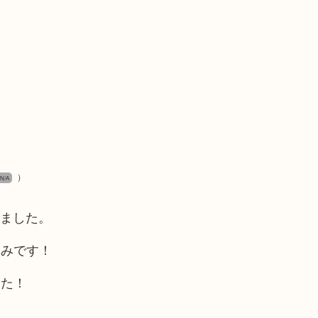
）
N/A
きました。
込みです！
した！