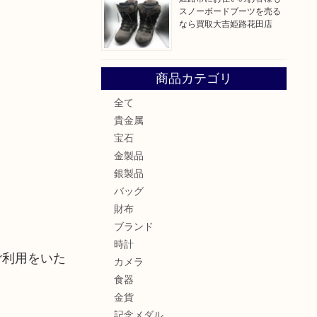
スノーボードブーツを売る
なら買取大吉姫路花田店
商品カテゴリ
全て
貴金属
宝石
金製品
銀製品
バッグ
財布
ブランド
時計
ご利用をいた
カメラ
食器
金貨
記念メダル