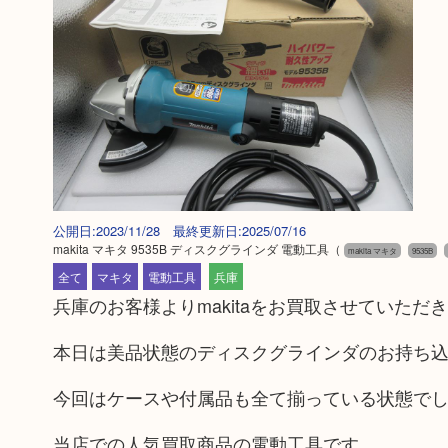
公開日:2023/11/28 最終更新日:2025/07/16
makita マキタ 9535B ディスクグラインダ 電動工具
（
makita マキタ
9535B
全て
マキタ
電動工具
兵庫
兵庫のお客様よりmakitaをお買取させていただ
本日は美品状態のディスクグラインダのお持ち
今回はケースや付属品も全て揃っている状態で
当店での人気買取商品の電動工具です。