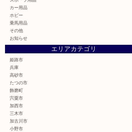
はがき
骨董品
古美術品
記念硬貨
家電
喫煙具
電動工具
大工用品
文房具
釣り具
楽器
香水
化粧品
MLM製品
サプリメント
美容