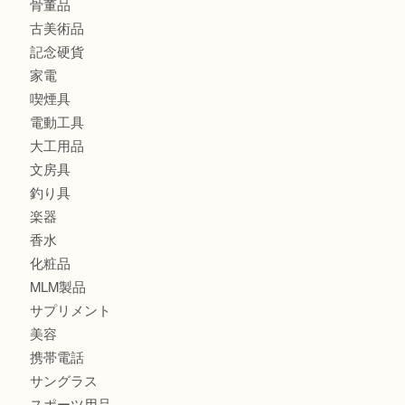
金製品
銀製品
バッグ
財布
ブランド
時計
カメラ
食器
金貨
記念メダル
古銭
切手
金券・商品券
鉄道模型
テレホンカード
株主優待券