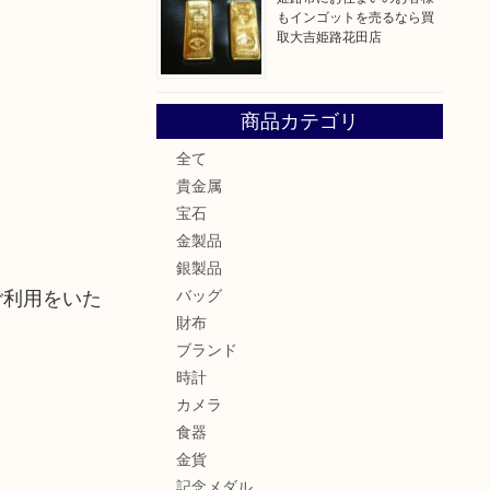
もインゴットを売るなら買
取大吉姫路花田店
商品カテゴリ
全て
貴金属
宝石
金製品
銀製品
ご利用をいた
バッグ
財布
ブランド
時計
カメラ
食器
金貨
記念メダル