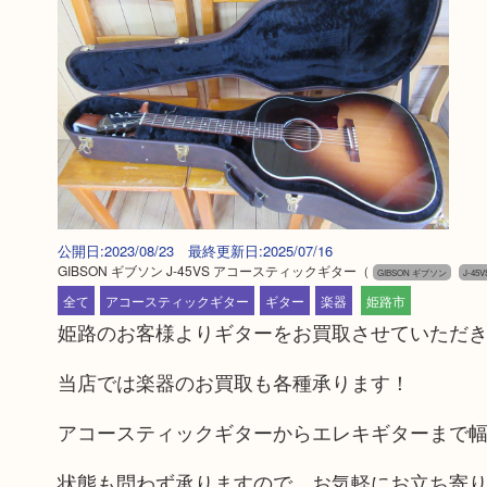
公開日:2023/08/23 最終更新日:2025/07/16
GIBSON ギブソン J-45VS アコースティックギター
（
GIBSON ギブソン
J-45
全て
アコースティックギター
ギター
楽器
姫路市
姫路のお客様よりギターをお買取させていただ
当店では楽器のお買取も各種承ります！
アコースティックギターからエレキギターまで
状態も問わず承りますので、お気軽にお立ち寄