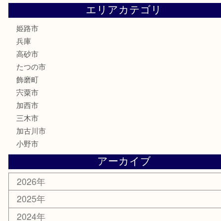
電動工具
大工用品
文房具
釣り具
楽器
香水
化粧品
MLM製品
サプリメント
美容
携帯電話
サングラス
スポーツ用品
カー用品
ホビー
乗馬用品