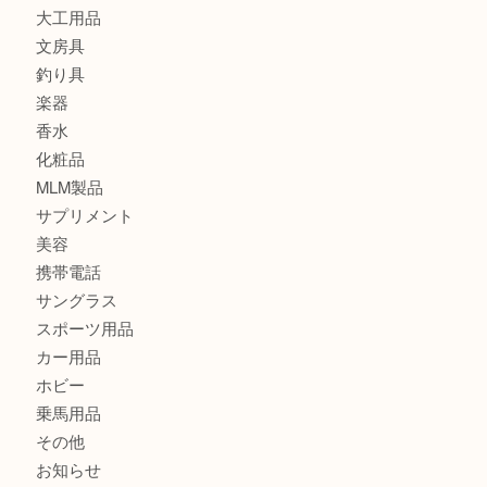
カメラ
食器
金貨
記念メダル
古銭
切手
金券・商品券
鉄道模型
テレホンカード
株主優待券
はがき
骨董品
古美術品
記念硬貨
家電
喫煙具