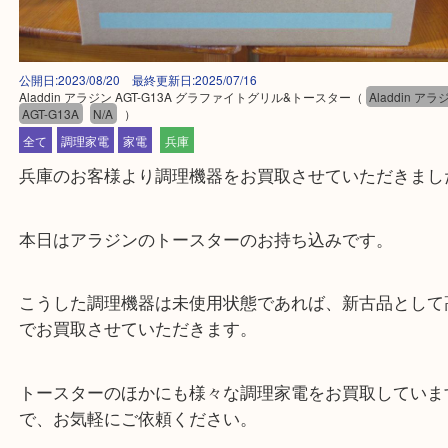
公開日:2023/08/20 最終更新日:2025/07/16
Aladdin アラジン AGT-G13A グラファイトグリル&トースター
（
Aladdi
AGT-G13A
N/A
）
全て
調理家電
家電
兵庫
兵庫のお客様より調理機器をお買取させていただき
本日はアラジンのトースターのお持ち込みです。
こうした調理機器は未使用状態であれば、新古品と