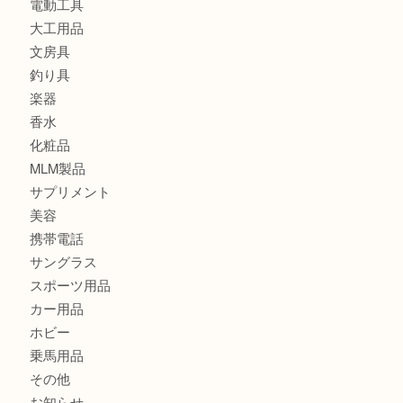
時計
カメラ
食器
金貨
記念メダル
古銭
切手
金券・商品券
鉄道模型
テレホンカード
株主優待券
はがき
骨董品
古美術品
記念硬貨
家電