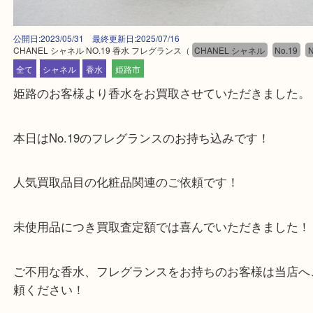
公開日:2023/05/31 最終更新日:2025/07/16
CHANEL シャネル NO.19 香水 フレグランス
（
CHANEL シャネル
No.
全て
シャネル
香水
姫路市
姫路のお客様より香水をお買取させていただきまし
本日はNo.19のフレグランスのお持ち込みです！
人気買取品目の化粧品関連のご依頼です！