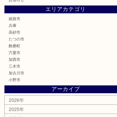
喫煙具
電動工具
大工用品
文房具
釣り具
楽器
香水
化粧品
MLM製品
サプリメント
美容
携帯電話
サングラス
スポーツ用品
カー用品
ホビー
乗馬用品