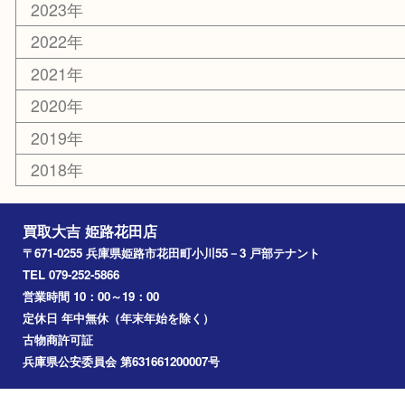
エリアカテゴリ
姫路市
兵庫
高砂市
たつの市
飾磨町
宍粟市
加西市
三木市
加古川市
小野市
アーカイブ
2026年
2025年