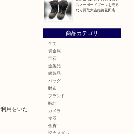
スノーボードブーツを売る
なら買取大吉姫路花田店
商品カテゴリ
全て
貴金属
宝石
金製品
銀製品
バッグ
財布
ブランド
時計
ご利用をいた
カメラ
食器
金貨
記念メダル