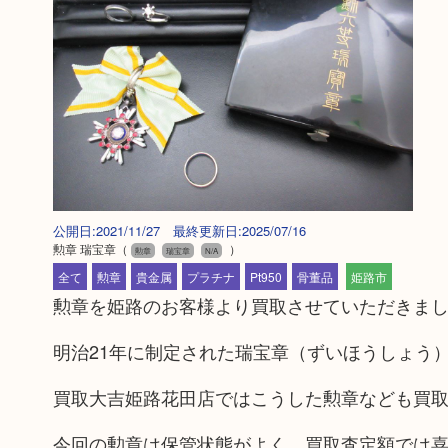
公開日:2021/11/27 最終更新日:2025/07/16
勲章 瑞宝章
（
）
勲章
瑞宝章
N/A
全て
勲章
貴金属
プラチナ
Pt950
骨董品
姫路市
勲章を姫路のお客様より買取させていただきま
明治21年に制定された瑞宝章（ずいほうしょう
買取大吉姫路花田店ではこうした勲章なども買
今回の勲章は保管状態がよく、買取査定額では