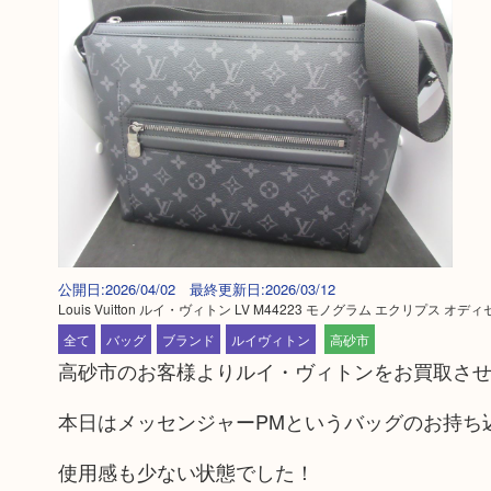
公開日:2026/04/02 最終更新日:2026/03/12
Louis Vuitton ルイ・ヴィトン LV M44223 モノグラム エクリプス
全て
バッグ
ブランド
ルイヴィトン
高砂市
高砂市のお客様よりルイ・ヴィトンをお買取さ
本日はメッセンジャーPMというバッグのお持ち
使用感も少ない状態でした！