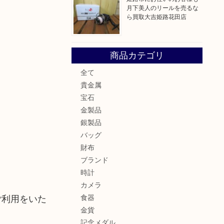
月下美人のリールを売るな
ら買取大吉姫路花田店
商品カテゴリ
！
全て
貴金属
宝石
金製品
銀製品
バッグ
財布
ブランド
時計
カメラ
ご利用をいた
食器
金貨
記念メダル