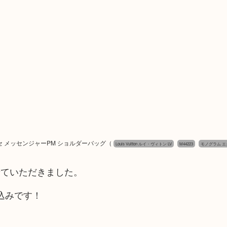
 オディセ メッセンジャーPM ショルダーバッグ
（
Louis Vuitton ルイ・ヴィトン LV
M44223
モノグラム エ
せていただきました。
込みです！