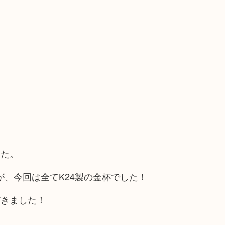
した。
が、今回は全てK24製の金杯でした！
だきました！