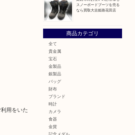
スノーボードブーツを売る
なら買取大吉姫路花田店
商品カテゴリ
全て
貴金属
宝石
金製品
銀製品
バッグ
財布
ブランド
時計
ご利用をいた
カメラ
食器
金貨
記念メダル