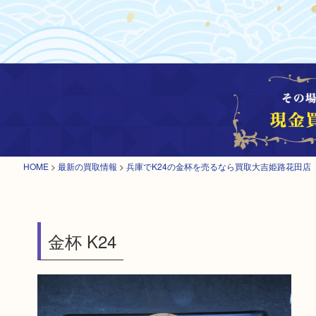
HOME
>
最新の買取情報
>
兵庫でK24の金杯を売るなら買取大吉姫路花田店
金杯 K24