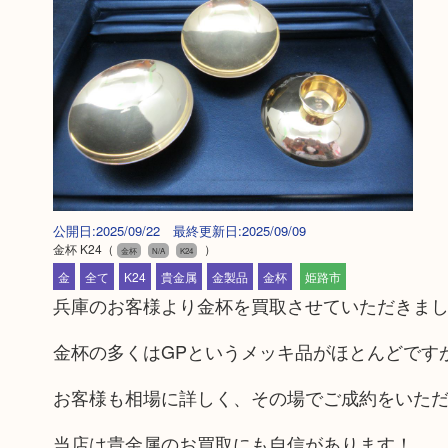
公開日:2025/09/22 最終更新日:2025/09/09
金杯 K24
（
）
金杯
N/A
K24
金
全て
K24
貴金属
金製品
金杯
姫路市
兵庫のお客様より金杯を買取させていただきま
金杯の多くはGPというメッキ品がほとんどです
お客様も相場に詳しく、その場でご成約をいた
当店は貴金属のお買取にも自信があります！