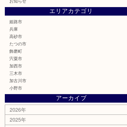
喫煙具
電動工具
大工用品
文房具
釣り具
楽器
香水
化粧品
MLM製品
サプリメント
美容
携帯電話
サングラス
スポーツ用品
カー用品
ホビー