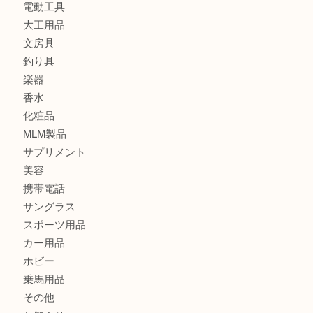
時計
カメラ
食器
金貨
記念メダル
古銭
切手
金券・商品券
鉄道模型
テレホンカード
株主優待券
はがき
骨董品
古美術品
記念硬貨
家電