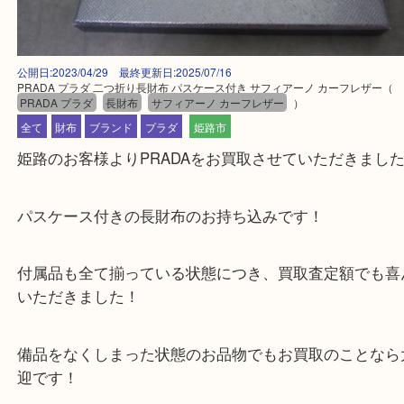
公開日:2023/04/29 最終更新日:2025/07/16
PRADA プラダ 二つ折り長財布 パスケース付き サフィアーノ カーフレザ
PRADA プラダ
長財布
サフィアーノ カーフレザー
）
全て
財布
ブランド
プラダ
姫路市
姫路のお客様よりPRADAをお買取させていただき
パスケース付きの長財布のお持ち込みです！
付属品も全て揃っている状態につき、買取査定額で