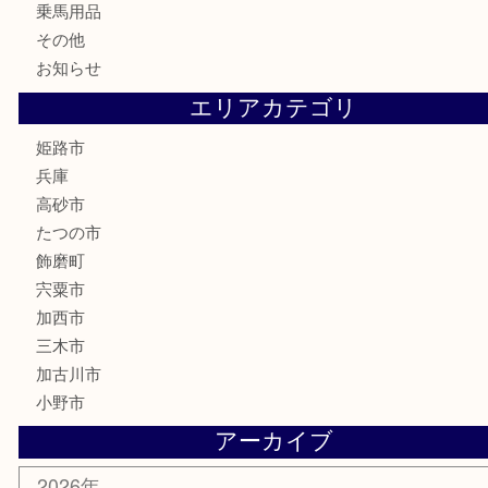
記念硬貨
家電
喫煙具
電動工具
大工用品
文房具
釣り具
楽器
香水
化粧品
MLM製品
サプリメント
美容
携帯電話
サングラス
スポーツ用品