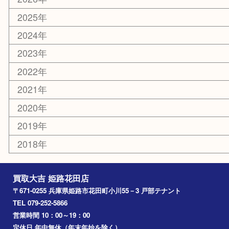
カー用品
ホビー
乗馬用品
その他
お知らせ
エリアカテゴリ
姫路市
兵庫
高砂市
たつの市
飾磨町
宍粟市
加西市
三木市
加古川市