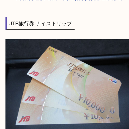
HOME
>
最新の買取情報
>
姫路でJTB旅行券を売るなら買取大吉姫路花田
JTB旅行券 ナイストリップ