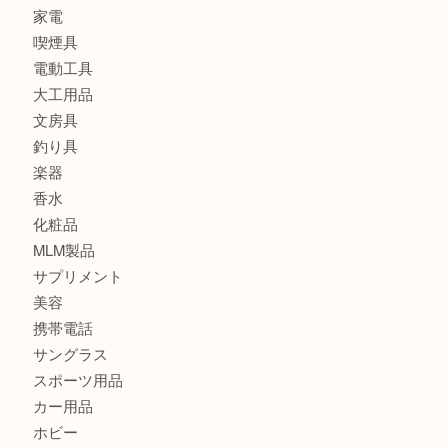
財布
ブランド
時計
カメラ
食器
金貨
記念メダル
古銭
切手
金券・商品券
鉄道模型
テレホンカード
株主優待券
はがき
骨董品
古美術品