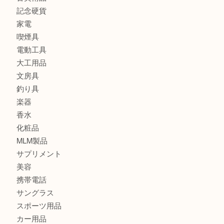
バッグ
財布
ブランド
時計
カメラ
食器
金貨
記念メダル
古銭
切手
金券・商品券
鉄道模型
テレホンカード
株主優待券
はがき
骨董品