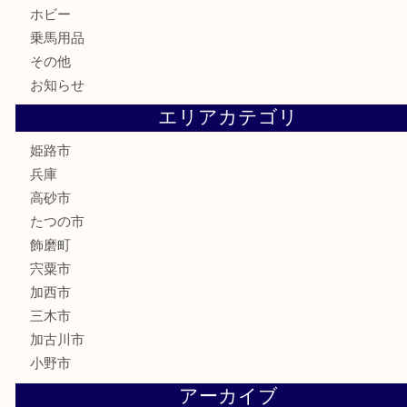
古美術品
記念硬貨
家電
喫煙具
電動工具
大工用品
文房具
釣り具
楽器
香水
化粧品
MLM製品
サプリメント
美容
携帯電話
サングラス