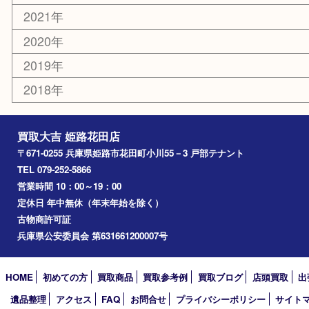
エリアカテゴリ
姫路市
兵庫
高砂市
たつの市
飾磨町
宍粟市
加西市
三木市
加古川市
小野市
アーカイブ
2026年
2025年