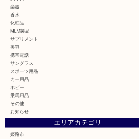
金貨
記念メダル
古銭
切手
金券・商品券
鉄道模型
テレホンカード
株主優待券
はがき
骨董品
古美術品
記念硬貨
家電
喫煙具
電動工具
大工用品