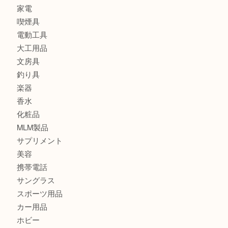
財布
ブランド
時計
カメラ
食器
金貨
記念メダル
古銭
切手
金券・商品券
鉄道模型
テレホンカード
株主優待券
はがき
骨董品
古美術品