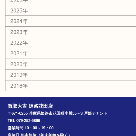
カー用品
ホビー
乗馬用品
その他
お知らせ
エリアカテゴリ
姫路市
兵庫
高砂市
たつの市
飾磨町
宍粟市
加西市
三木市
加古川市