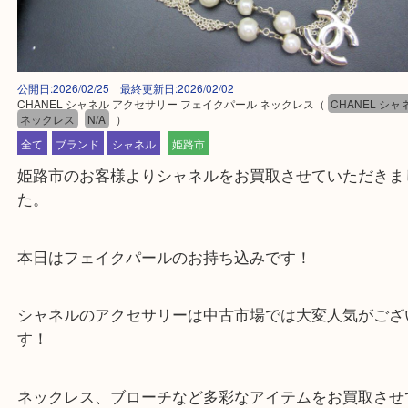
公開日:2026/02/25 最終更新日:2026/02/02
CHANEL シャネル アクセサリー フェイクパール ネックレス
（
CHANE
ネックレス
N/A
）
全て
ブランド
シャネル
姫路市
姫路市のお客様よりシャネルをお買取させていただ
た。
本日はフェイクパールのお持ち込みです！