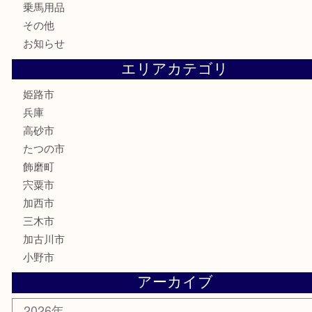
記念硬貨
家電
喫煙具
電動工具
大工用品
文房具
釣り具
楽器
香水
化粧品
MLM製品
サプリメント
美容
携帯電話
サングラス
スポーツ用品