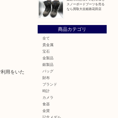
スノーボードブーツを売る
なら買取大吉姫路花田店
商品カテゴリ
全て
貴金属
宝石
金製品
銀製品
ご利用をいた
バッグ
財布
ブランド
時計
カメラ
食器
金貨
記念メダル