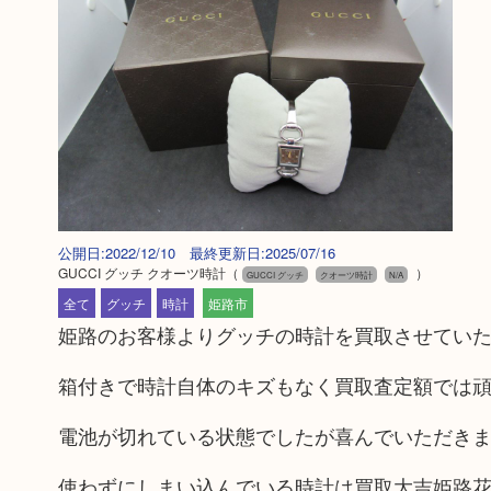
公開日:2022/12/10 最終更新日:2025/07/16
GUCCI グッチ クオーツ時計
（
）
GUCCI グッチ
クオーツ時計
N/A
全て
グッチ
時計
姫路市
姫路のお客様よりグッチの時計を買取させてい
箱付きで時計自体のキズもなく買取査定額では
電池が切れている状態でしたが喜んでいただき
使わずにしまい込んでいる時計は買取大吉姫路