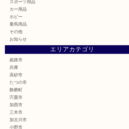
はがき
骨董品
古美術品
記念硬貨
家電
喫煙具
電動工具
大工用品
文房具
釣り具
楽器
香水
化粧品
MLM製品
サプリメント
美容