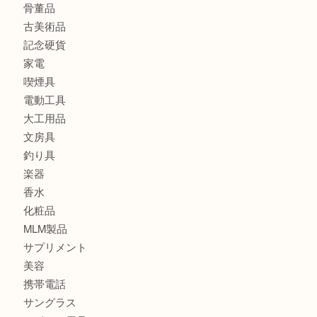
金製品
銀製品
バッグ
財布
ブランド
時計
カメラ
食器
金貨
記念メダル
古銭
切手
金券・商品券
鉄道模型
テレホンカード
株主優待券