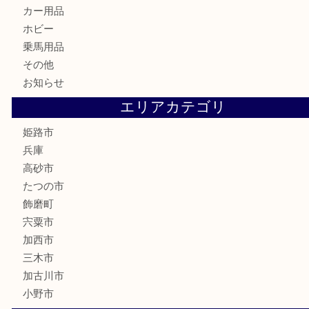
骨董品
古美術品
記念硬貨
家電
喫煙具
電動工具
大工用品
文房具
釣り具
楽器
香水
化粧品
MLM製品
サプリメント
美容
携帯電話