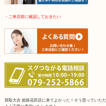
神崎郡・太子町・宍粟市・佐用郡
たつの市・相生市・赤穂市
鳥取県全域・京都府全域
・ご来店前に確認しておきたい