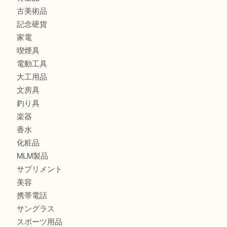
銀製品
バッグ
財布
ブランド
時計
カメラ
食器
金貨
記念メダル
古銭
切手
金券・商品券
鉄道模型
テレホンカード
株主優待券
はがき