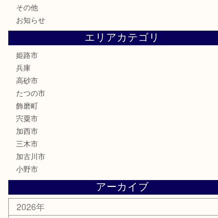
家電
喫煙具
電動工具
大工用品
文房具
釣り具
楽器
香水
化粧品
MLM製品
サプリメント
美容
携帯電話
サングラス
スポーツ用品
カー用品