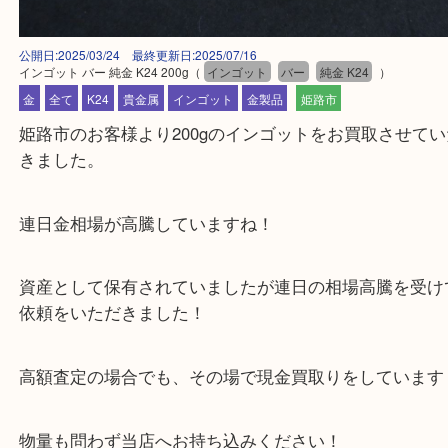
公開日:2025/03/24 最終更新日:2025/07/16
インゴット バー 純金 K24 200g
（
インゴット
バー
純金 K24
）
金
全て
K24
貴金属
インゴット
金製品
姫路市
姫路市のお客様より200gのインゴットをお買取させ
きました。
連日金相場が高騰していますね！
資産として保有されていましたが連日の相場高騰を
依頼をいただきました！