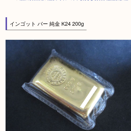
HOME
>
最新の買取情報
>
姫路市でインゴットを売るなら買取大吉姫路花
インゴット バー 純金 K24 200g