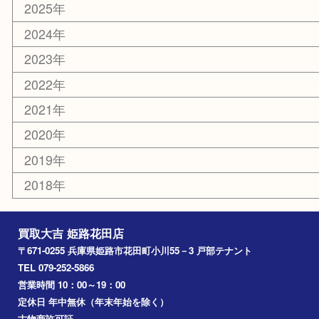
ホビー
乗馬用品
その他
お知らせ
エリアカテゴリ
姫路市
兵庫
高砂市
たつの市
飾磨町
宍粟市
加西市
三木市
加古川市
小野市