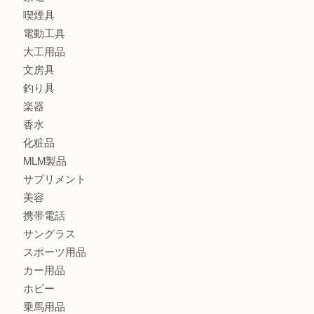
ブランド
時計
カメラ
食器
金貨
記念メダル
古銭
切手
金券・商品券
鉄道模型
テレホンカード
株主優待券
はがき
骨董品
古美術品
記念硬貨