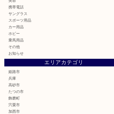
金券・商品券
鉄道模型
テレホンカード
株主優待券
はがき
骨董品
古美術品
記念硬貨
家電
喫煙具
電動工具
大工用品
文房具
釣り具
楽器
香水