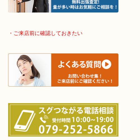
神崎郡・太子町・宍粟市・佐用郡
たつの市・相生市・赤穂市
鳥取県全域・京都府全域