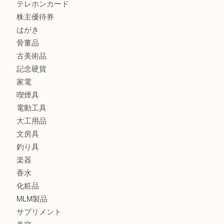
全て
貴金属
宝石
金製品
銀製品
バッグ
財布
ブランド
時計
カメラ
食器
金貨
記念メダル
古銭
切手