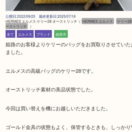
公開日:2022/09/25 最終更新日:2025/07/16
HERMES エルメス ケリー28 オーストリッチ
（
HERMES エルメス
ケ
ーストリッチ
）
全て
エルメス
ブランド
姫路市
姫路のお客様よりケリーのバッグをお買取りさせて
ました。
エルメスの高級バッグのケリー28です。
オーストリッチ素材の美品状態でした。