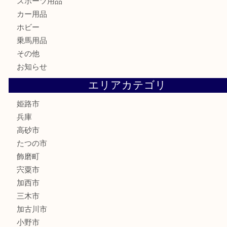
はがき
骨董品
古美術品
記念硬貨
家電
喫煙具
電動工具
大工用品
文房具
釣り具
楽器
香水
化粧品
MLM製品
サプリメント
美容