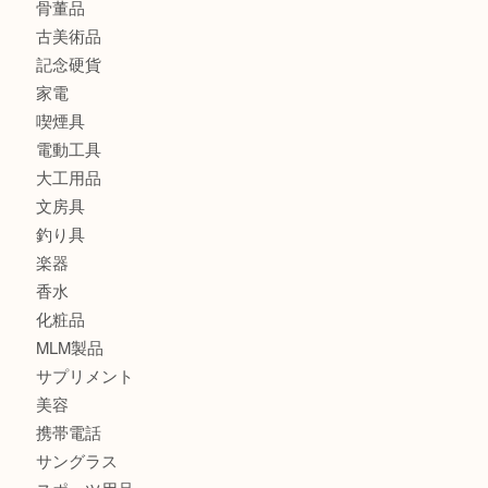
金製品
銀製品
バッグ
財布
ブランド
時計
カメラ
食器
金貨
記念メダル
古銭
切手
金券・商品券
鉄道模型
テレホンカード
株主優待券