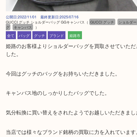
公開日:2022/11/01 最終更新日:2025/07/16
GUCCI グッチ ショルダーバッグ GGキャンバス
（
GUCCI グッチ
ショ
グ
キャンバス
）
全て
バッグ
グッチ
ブランド
姫路市
姫路のお客様よりショルダーバッグを買取させてい
した。
今回はグッチのバッグをお持ちいただきました。
キャンバス地のしっかりしたバッグでした。