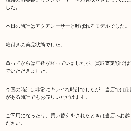
公開日:2022/08/25 最終更新日:2025/07/16
TAG Heuer タグホイヤー アクアレーサー キャリパー5 WAN2110
（
TAG 
ホイヤー
WAN2110
N/A
）
全て
時計
タグホイヤー
姫路市
姫路のお客様よりタグホイヤーをお買取りさせてい
した。
本日の時計はアクアレーサーと呼ばれるモデルでし
箱付きの美品状態でした。
買ってからは年数が経っていましたが、買取査定額
でいただきました。