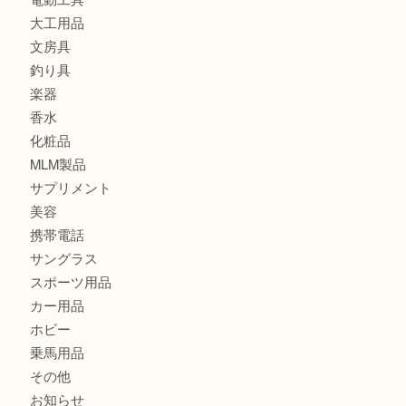
財布
ブランド
時計
カメラ
食器
金貨
記念メダル
古銭
切手
金券・商品券
鉄道模型
テレホンカード
株主優待券
はがき
骨董品
古美術品