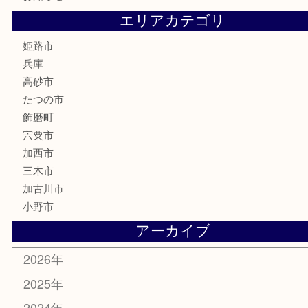
記念硬貨
家電
喫煙具
電動工具
大工用品
文房具
釣り具
楽器
香水
化粧品
MLM製品
サプリメント
美容
携帯電話
サングラス
スポーツ用品