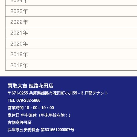
カー用品
ホビー
乗馬用品
その他
お知らせ
エリアカテゴリ
姫路市
兵庫
高砂市
たつの市
飾磨町
宍粟市
加西市
三木市
加古川市
小野市