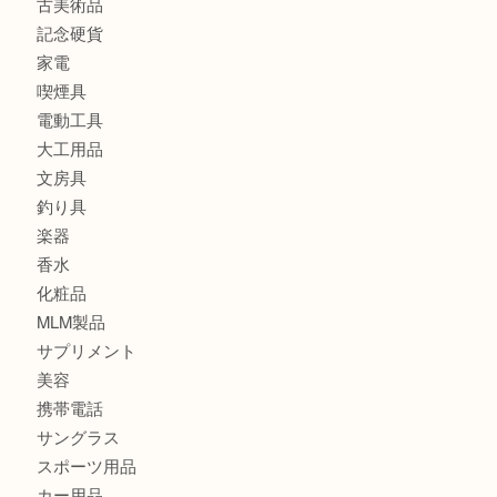
金製品
銀製品
バッグ
財布
ブランド
時計
カメラ
食器
金貨
記念メダル
古銭
切手
金券・商品券
鉄道模型
テレホンカード
株主優待券