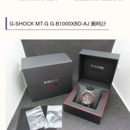
HOME
>
最新の買取情報
>
姫路でG-SHOCKを売るなら買取大吉姫路花田
G-SHOCK MT-G G-B1000XBD-AJ 腕時計