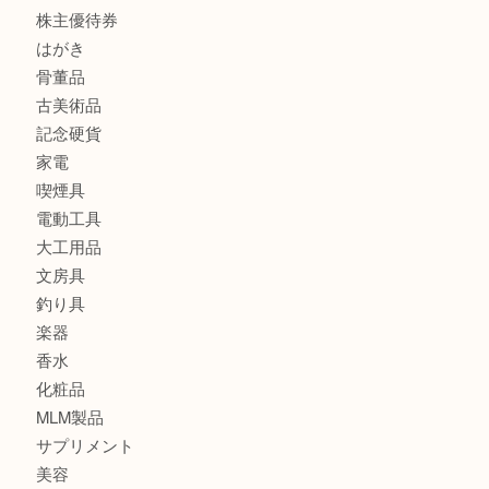
全て
貴金属
宝石
金製品
銀製品
バッグ
財布
ブランド
時計
カメラ
食器
金貨
記念メダル
古銭
切手
金券・商品券