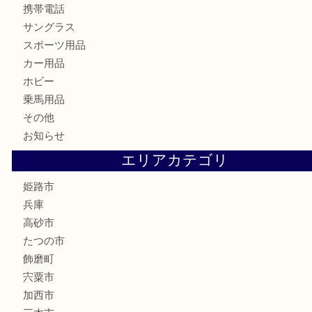
鉄道模型
テレホンカード
株主優待券
はがき
骨董品
古美術品
記念硬貨
家電
喫煙具
電動工具
大工用品
文房具
釣り具
楽器
香水
化粧品