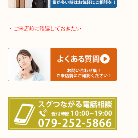
神崎郡・太子町・宍粟市・佐用郡
たつの市・相生市・赤穂市
鳥取県全域・京都府全域