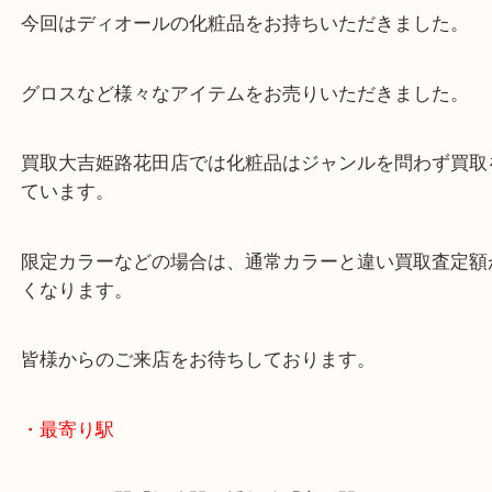
公開日:2022/08/15 最終更新日:2025/07/16
Dior ディオール コスメ
（
Dior ディオール
コスメ
N/A
）
全て
ブランド
ディオール
化粧品
高砂市
高砂のお客様よりコスメをお買取りさせていただき
今回はディオールの化粧品をお持ちいただきました
グロスなど様々なアイテムをお売りいただきました
買取大吉姫路花田店では化粧品はジャンルを問わず
ています。
限定カラーなどの場合は、通常カラーと違い買取査
くなります。