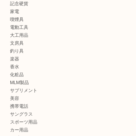
バッグ
財布
ブランド
時計
カメラ
食器
金貨
記念メダル
古銭
切手
金券・商品券
鉄道模型
テレホンカード
株主優待券
はがき
骨董品