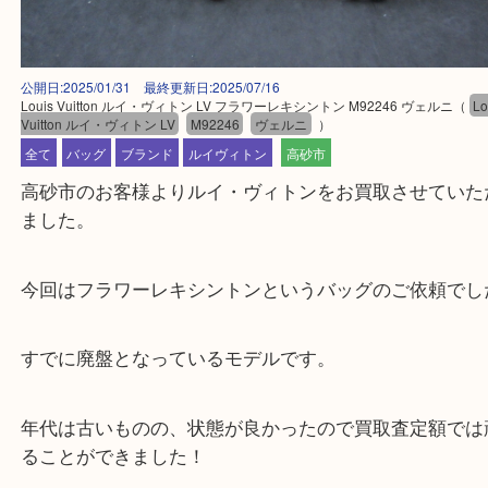
公開日:2025/01/31 最終更新日:2025/07/16
Louis Vuitton ルイ・ヴィトン LV フラワーレキシントン M92246 ヴェルニ
Vuitton ルイ・ヴィトン LV
M92246
ヴェルニ
）
全て
バッグ
ブランド
ルイヴィトン
高砂市
高砂市のお客様よりルイ・ヴィトンをお買取させて
ました。
今回はフラワーレキシントンというバッグのご依頼