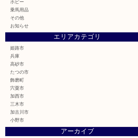
古美術品
記念硬貨
家電
喫煙具
電動工具
大工用品
文房具
釣り具
楽器
香水
化粧品
MLM製品
サプリメント
美容
携帯電話
サングラス