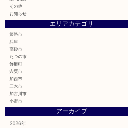
家電
喫煙具
電動工具
大工用品
文房具
釣り具
楽器
香水
化粧品
MLM製品
サプリメント
美容
携帯電話
サングラス
スポーツ用品
カー用品