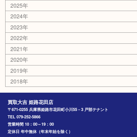
ホビー
乗馬用品
その他
お知らせ
エリアカテゴリ
姫路市
兵庫
高砂市
たつの市
飾磨町
宍粟市
加西市
三木市
加古川市
小野市