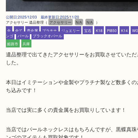
公開日:2025/12/03 最終更新日:2025/11/20
アクセサリー 遺品整理
（
アクセサリー
N/A
N/A
）
金
全て
貴金属
プラチナ
ジュエリー
宝石
K18
Pt850
K14
ンゴ
パール
ブラックオパール
姫路市
兵庫
遺品整理で出てきたアクセサリーをお買取させてい
した。
本日はイミテーションや金製やプラチナ製など数多
ち込みです！