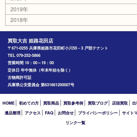
姫路市
兵庫
高砂市
たつの市
飾磨町
宍粟市
加西市
三木市
加古川市
小野市
アーカイブ
2026年
2025年
2024年