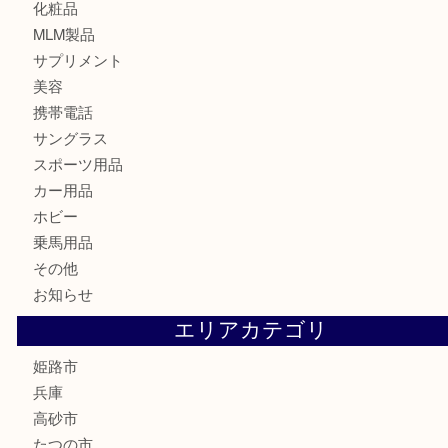
古銭
切手
金券・商品券
鉄道模型
テレホンカード
株主優待券
はがき
骨董品
古美術品
記念硬貨
家電
喫煙具
電動工具
大工用品
文房具
釣り具