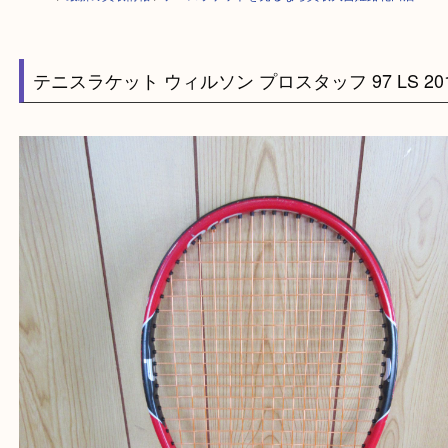
HOME
>
最新の買取情報
>
テニスラケットを売るなら買取大吉姫路花田店
テニスラケット ウィルソン プロスタッフ 97 LS 