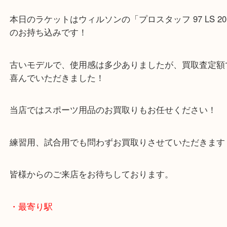
公開日:2023/11/03 最終更新日:2023/10/16
テニスラケット ウィルソン プロスタッフ 97 LS 2017
（
ウィルソン
プ
97 LS 2017
N/A
）
全て
テニスラケット
スポーツ用品
テニスラケットをお買取りさせていただきました。
本日のラケットはウィルソンの「プロスタッフ 97 LS 
のお持ち込みです！
古いモデルで、使用感は多少ありましたが、買取査
喜んでいただきました！
当店ではスポーツ用品のお買取りもお任せください
練習用、試合用でも問わずお買取りさせていただき