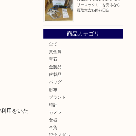
リーロックミニを売るなら
買取大吉姫路花田店
商品カテゴリ
全て
貴金属
宝石
金製品
銀製品
バッグ
財布
ブランド
時計
ご利用をいた
カメラ
食器
金貨
記念メダル