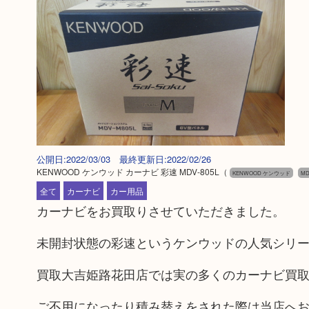
公開日:2022/03/03 最終更新日:2022/02/26
KENWOOD ケンウッド カーナビ 彩速 MDV-805L
（
KENWOOD ケンウッド
MD
全て
カーナビ
カー用品
カーナビをお買取りさせていただきました。
未開封状態の彩速というケンウッドの人気シリ
買取大吉姫路花田店では実の多くのカーナビ買
ご不用になったり積み替えをされた際は当店へ