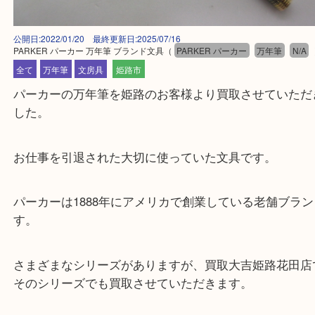
公開日:2022/01/20 最終更新日:2025/07/16
PARKER パーカー 万年筆 ブランド文具
（
PARKER パーカー
万年筆
全て
万年筆
文房具
姫路市
パーカーの万年筆を姫路のお客様より買取させてい
した。
お仕事を引退された大切に使っていた文具です。
パーカーは1888年にアメリカで創業している老舗ブ
す。