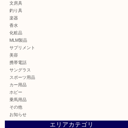
金貨
記念メダル
古銭
切手
金券・商品券
鉄道模型
テレホンカード
株主優待券
はがき
骨董品
古美術品
記念硬貨
家電
喫煙具
電動工具
大工用品