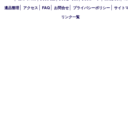
2024年
2023年
2022年
2021年
2020年
2019年
2018年
買取大吉 姫路花田店
〒671-0255 兵庫県姫路市花田町小川55－3 戸部テナント
TEL 079-252-5866
営業時間 10：00～19：00
定休日 年中無休（年末年始を除く）
古物商許可証