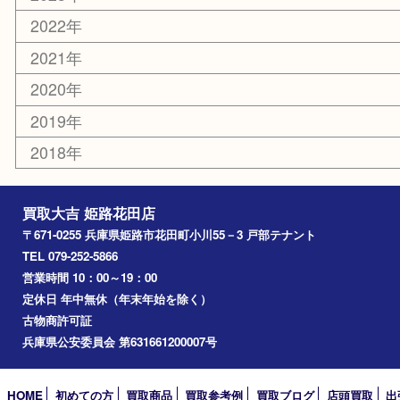
エリアカテゴリ
姫路市
兵庫
高砂市
たつの市
飾磨町
宍粟市
加西市
三木市
加古川市
小野市
アーカイブ
2026年
2025年