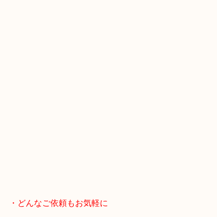
「花田インター」「山陽姫路東インター」「372号
・当店へのアクセス