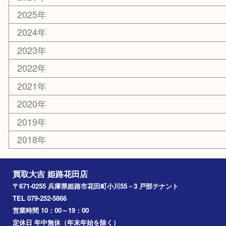
カー用品
ホビー
乗馬用品
その他
お知らせ
エリアカテゴリ
姫路市
兵庫
高砂市
たつの市
飾磨町
宍粟市
加西市
三木市
加古川市