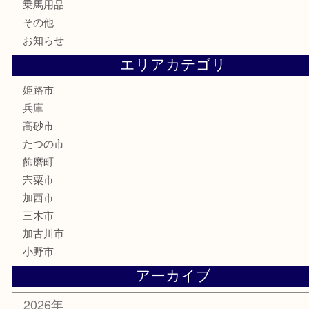
記念硬貨
家電
喫煙具
電動工具
大工用品
文房具
釣り具
楽器
香水
化粧品
MLM製品
サプリメント
美容
携帯電話
サングラス
スポーツ用品