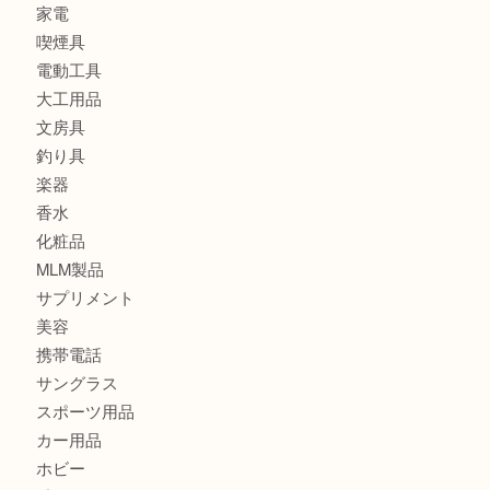
財布
ブランド
時計
カメラ
食器
金貨
記念メダル
古銭
切手
金券・商品券
鉄道模型
テレホンカード
株主優待券
はがき
骨董品
古美術品