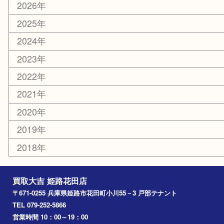
ホビー
乗馬用品
その他
お知らせ
エリアカテゴリ
姫路市
兵庫
高砂市
たつの市
飾磨町
宍粟市
加西市
三木市
加古川市
小野市