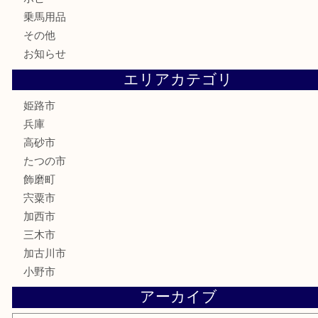
家電
喫煙具
電動工具
大工用品
文房具
釣り具
楽器
香水
化粧品
MLM製品
サプリメント
美容
携帯電話
サングラス
スポーツ用品
カー用品