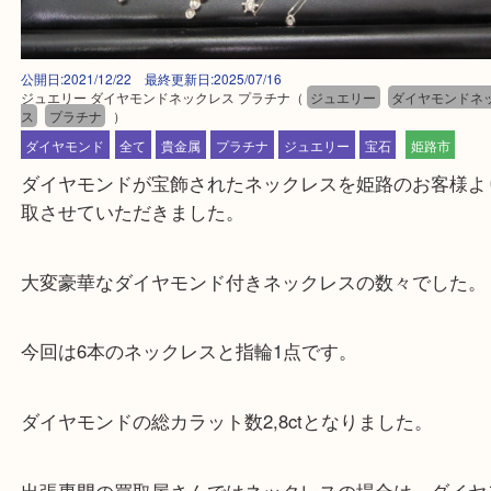
公開日:2021/12/22 最終更新日:2025/07/16
ジュエリー ダイヤモンドネックレス プラチナ
（
ジュエリー
ダイヤモ
ス
プラチナ
）
ダイヤモンド
全て
貴金属
プラチナ
ジュエリー
宝石
姫路市
ダイヤモンドが宝飾されたネックレスを姫路のお客
取させていただきました。
大変豪華なダイヤモンド付きネックレスの数々でし
今回は6本のネックレスと指輪1点です。