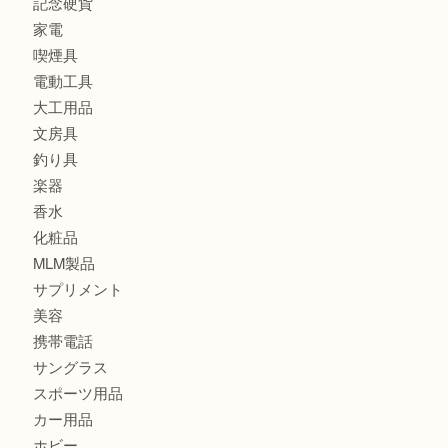
ブランド
時計
カメラ
食器
金貨
記念メダル
古銭
切手
金券・商品券
鉄道模型
テレホンカード
株主優待券
はがき
骨董品
古美術品
記念硬貨