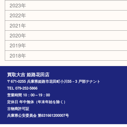
その他
お知らせ
エリアカテゴリ
姫路市
兵庫
高砂市
たつの市
飾磨町
宍粟市
加西市
三木市
加古川市
小野市
アーカイブ
2026年