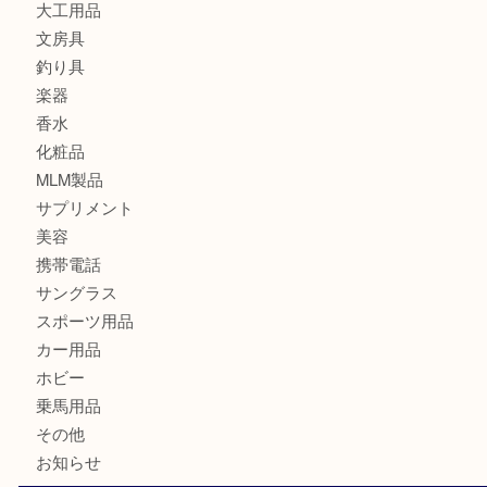
カメラ
食器
金貨
記念メダル
古銭
切手
金券・商品券
鉄道模型
テレホンカード
株主優待券
はがき
骨董品
古美術品
記念硬貨
家電
喫煙具