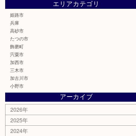
電動工具
大工用品
文房具
釣り具
楽器
香水
化粧品
MLM製品
サプリメント
美容
携帯電話
サングラス
スポーツ用品
カー用品
ホビー
乗馬用品