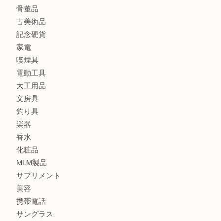
金製品
銀製品
バッグ
財布
ブランド
時計
カメラ
食器
金貨
記念メダル
古銭
切手
金券・商品券
鉄道模型
テレホンカード
株主優待券