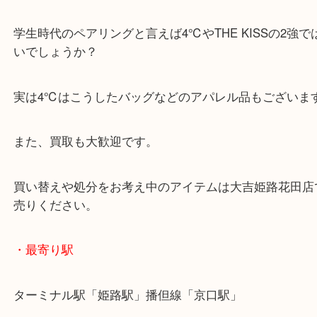
公開日:2021/06/02 最終更新日:2025/07/16
4℃ ハンドバッグ レザー
（
4℃
ハンドバッグ
レザー
）
全て
バッグ
ブランド
姫路市
ペアジュエリーで有名な「4℃」のハンドバッグを
客様より買取させていただきました。
学生時代のペアリングと言えば4℃やTHE KISSの2
いでしょうか？
実は4℃はこうしたバッグなどのアパレル品もござ
また、買取も大歓迎です。
買い替えや処分をお考え中のアイテムは大吉姫路花
売りください。