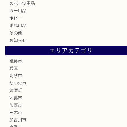
はがき
骨董品
古美術品
記念硬貨
家電
喫煙具
電動工具
大工用品
文房具
釣り具
楽器
香水
化粧品
MLM製品
サプリメント
美容